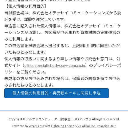
【個人情報の利用目的】
当試験会場は、株式会社オデッセイ コミュニケーションズから委
託を受け、試験を運営しています。
申込書に記入された個人情報は、株式会社オデッセイ コミュニケ
ーションズが収集し、お客様が申込まれた資格試験の実施運営の
みに利用します。
この申込書を試験会場へ提出すると、上記利用目的に同意いただ
いたものとみなします。
個人情報の取扱いに関するより詳しい情報やお問合せ窓口は、公
式サイト（
officespecialist.odyssey-com.co.jp
）のプライバシーポ
リシーをご覧ください。
未成年の方がお申込みされた場合は、保護者の同意を得てお申込
みされたものとみなします。
Copyright © アルファコンピューター|試験窓口|資)アルファ All Rights Reserved.
Powered by
WordPress
with
Lightning Theme
&
VK All in One Expansion Unit