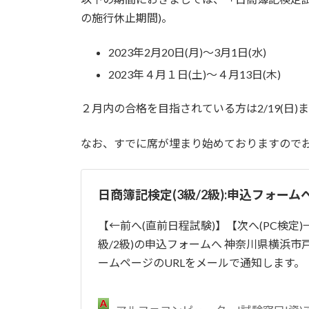
日
の施行休止期間)。
時
:
2023
年
2
月
20
日
(
月
)
～
3
月
1
日
(
水
)
2023年４月１日(土)～４月13日(木)
２月内の合格を目指されている方は2/19(日
なお、すでに席が埋まり始めておりますので
日商簿記検定(3級/2級):申込フォーム
【←前へ(直前日程試験)】【次へ(PC検定)
級/2級)の申込フォームへ 神奈川県横浜
ームページのURLをメールで通知します。