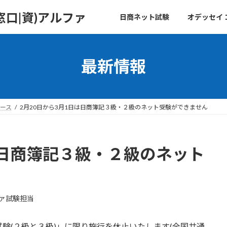
口|資)アルファ
日商ネット試験
オデッセイ
最新情報
ース
2月20日から3月1日は日商簿記３級・２級のネット受験ができません
は日商簿記３級・２級のネット
ァ試験担当
験(２級と３級)」に限り施行を休止いたします(全国共通