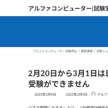
コ
ナ
アルファコンピューター|試験窓
ン
ビ
テ
ゲ
ン
ー
ツ
シ
へ
ョ
ス
ン
キ
に
ッ
移
アルファコンピューター:試験申込
最新情報
試験ニュ
プ
動
2月20日から3月1日
受験ができません
最
2023年2月9日
2023年2月9日
アルフ
終
更
以下の期間におきましては、「日商簿記検定試
新