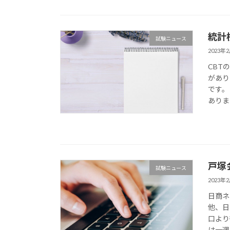
統計
試験ニュース
2023年
CBT
があり
です。
ありま
戸塚
試験ニュース
2023年
日商ネ
他、日
口より
は一週