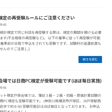
検定の再受験ルールにご注意ください
2月9日
の統計検定で同じ科目を再受験する際は、規定の期間を開ける必要
ます(不合格後の再受験など)。 以下の基準に従って再受験が可能
 基準前の日程で申込をされても受験できず、試験料の返還処置も
せんのでご注意 […]
続きを読む
会場では日商PC検定が受験可能です(ほぼ毎日実施)
2月9日
ット検定戸塚会場では、簿記３級・２級・初級・原価計算試験の
商PC検定も受験可能です。 (神奈川県横浜市戸塚区、JR戸塚駅西
徒歩で約６分) 受験可能日はほぼ毎日となっております。 お申込
間前までにネ […]