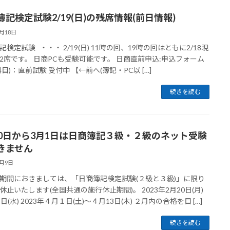
簿記検定試験2/19(日)の残席情報(前日情報)
2月18日
記検定試験 ・・・ 2/19(日) 11時の回、19時の回はともに2/18現
2席です。 日商PCも受験可能です。 日商直前申込:申込フォーム
科目)：直前試験 受付中 【←前へ(簿記・PC以 […]
続きを読む
20日から3月1日は日商簿記３級・２級のネット受験
きません
2月9日
期間におきましては、「日商簿記検定試験(２級と３級)」に限り
休止いたします(全国共通の施行休止期間)。 2023年2月20日(月)
日(水) 2023年４月１日(土)～４月13日(木) ２月内の合格を目 […]
続きを読む