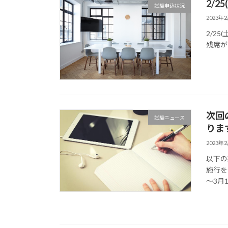
2/
試験申込状況
2023年
2/2
残席が
次回の
試験ニュース
りま
2023年
以下の
施行を
～3月1