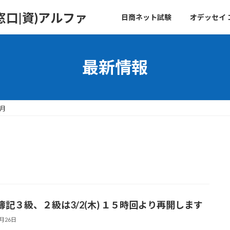
口|資)アルファ
日商ネット試験
オデッセイ
最新情報
2月
簿記３級、２級は3/2(木) １５時回より再開します
2月26日