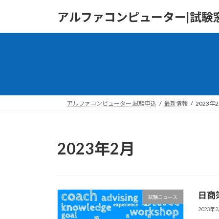
コ
ナ
アルファコンピューター|試験窓
ン
ビ
テ
ゲ
ン
ー
ツ
シ
へ
ョ
ス
ン
キ
に
ッ
移
アルファコンピューター:試験申込
最新情報
2023年
プ
動
2023年2月
日商
試験ニュース
2023年