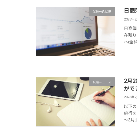
日商
試験申込状況
2023年
日商簿
在残り
へ(全
2月
試験ニュース
がで
2023年
以下の
施行を
～3月1