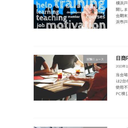
横浜戸
開しま
会期末
浜市戸塚
日商P
試験ニュース
2023年
当会場
は2台
使用不
PC検 [