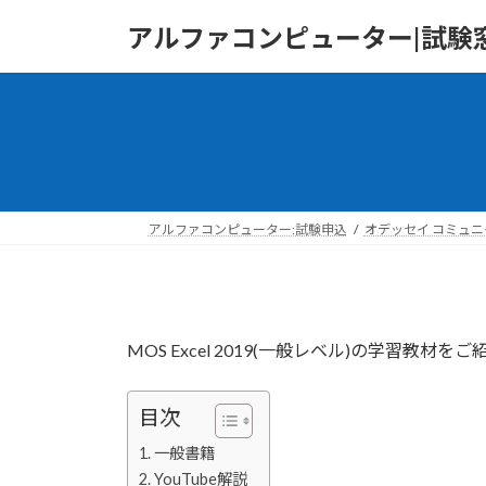
コ
ナ
アルファコンピューター|試験窓
ン
ビ
テ
ゲ
ン
ー
ツ
シ
へ
ョ
ス
ン
キ
に
ッ
移
アルファコンピューター:試験申込
オデッセイ コミュ
プ
動
MOS Excel 2019(一般レベル)の学習教材
目次
一般書籍
YouTube解説