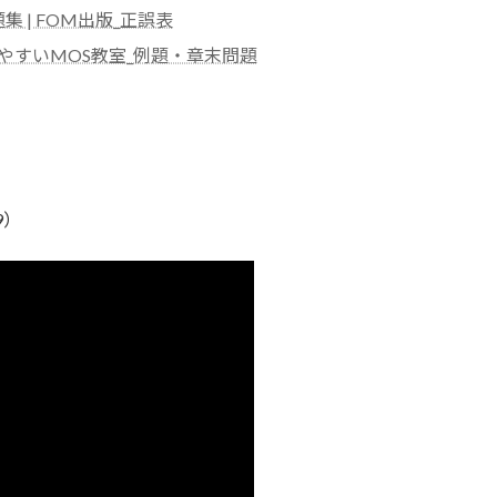
問題集 | FOM出版_正誤表
やすいMOS教室_例題・章末問題
9）